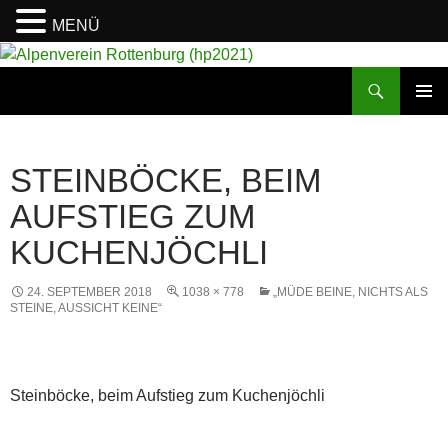
MENÜ
Suchen
Alpenverein Rottenburg (hp2021)
ZUM
PRIMÄR
INHALT
MENÜ
SPRINGEN
STEINBÖCKE, BEIM
AUFSTIEG ZUM
KUCHENJÖCHLI
24. SEPTEMBER 2018
1038 × 778
„MÜDE BEINE, NICHTS ALS
STEINE, AUSSICHT KEINE“
Steinböcke, beim Aufstieg zum Kuchenjöchli