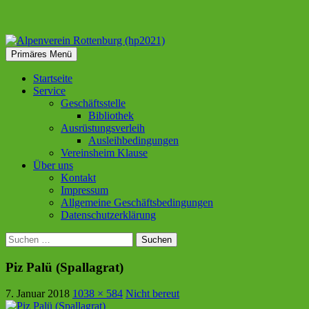
Suchen
Zum
Primäres Menü
Inhalt
Alpenverein Rottenburg
springen
Startseite
Service
(hp2021)
Geschäftsstelle
Bibliothek
Ausrüstungsverleih
Ausleihbedingungen
Vereinsheim Klause
Über uns
Kontakt
Impressum
Allgemeine Geschäftsbedingungen
Datenschutzerklärung
Suchen
nach:
Piz Palü (Spallagrat)
7. Januar 2018
1038 × 584
Nicht bereut