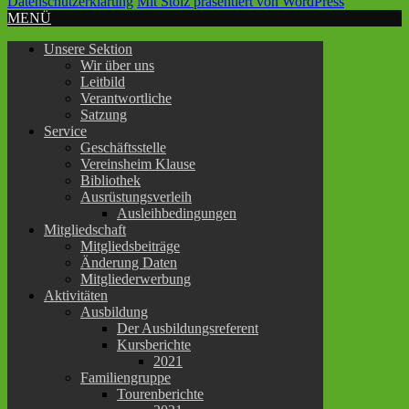
Datenschutzerklärung
Mit Stolz präsentiert von WordPress
MENÜ
Unsere Sektion
Wir über uns
Leitbild
Verantwortliche
Satzung
Service
Geschäftsstelle
Vereinsheim Klause
Bibliothek
Ausrüstungsverleih
Ausleihbedingungen
Mitgliedschaft
Mitgliedsbeiträge
Änderung Daten
Mitgliederwerbung
Aktivitäten
Ausbildung
Der Ausbildungsreferent
Kursberichte
2021
Familiengruppe
Tourenberichte