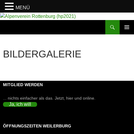
MENÜ
Suchen
Alpenverein Rottenburg (hp2021)
ZUM
PRIMÄR
INHALT
MENÜ
SPRINGEN
BILDERGALERIE
MITGLIED WERDEN
... nichts einfacher als das. Jetzt, hier und online.
Ja, ich will
ÖFFNUNGSZEITEN WEILERBURG