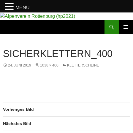
MENÜ
Suchen
Alpenverein Rottenburg (hp2021)
ZUM
PRIMÄR
INHALT
MENÜ
SPRINGEN
SICHERKLETTERN_400
24. JUNI 2019
1038 × 400
KLETTERSCHEINE
Vorheriges Bild
Nächstes Bild