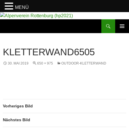
MENÜ
Suchen
Alpenverein Rottenburg (hp2021)
ZUM
PRIMÄR
INHALT
MENÜ
SPRINGEN
KLETTERWAND6505
30. MAI 2019
650 × 975
OUTDOOR-KLETTERWAND
Vorheriges Bild
Nächstes Bild