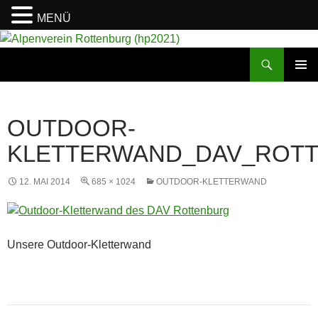
MENÜ
Suchen
Alpenverein Rottenburg (hp2021)
ZUM
PRIMÄR
INHALT
MENÜ
SPRINGEN
OUTDOOR-
KLETTERWAND_DAV_ROT
12. MAI 2014
685 × 1024
OUTDOOR-KLETTERWAND
Unsere Outdoor-Kletterwand