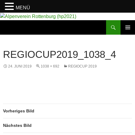
MENÜ
Suchen
Alpenverein Rottenburg (hp2021)
ZUM
PRIMÄR
INHALT
MENÜ
SPRINGEN
REGIOCUP2019_1038_4
24. JUNI 2019
1038 × 692
REGIOCUP 2019
Vorheriges Bild
Nächstes Bild