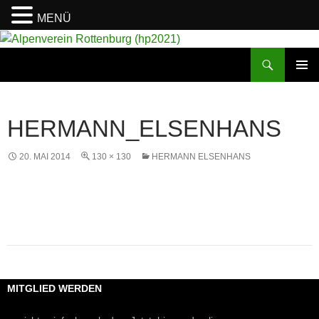
MENÜ
Suchen
Alpenverein Rottenburg (hp2021)
ZUM
PRIMÄR
INHALT
MENÜ
SPRINGEN
HERMANN_ELSENHANS
20. MAI 2014
130 × 130
HERMANN ELSENHANS
MITGLIED WERDEN