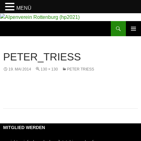
MENÜ
Suchen
Alpenverein Rottenburg (hp2021)
ZUM
PRIMÄR
INHALT
MENÜ
SPRINGEN
PETER_TRIESS
19. MAI 2014
130 × 130
PETER TRIESS
MITGLIED WERDEN