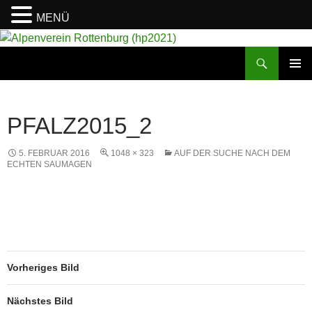
MENÜ
Suchen
Alpenverein Rottenburg (hp2021)
ZUM
PRIMÄR
INHALT
MENÜ
SPRINGEN
PFALZ2015_2
5. FEBRUAR 2016
1048 × 323
AUF DER SUCHE NACH DEM
ECHTEN SAUMAGEN
Vorheriges Bild
Nächstes Bild