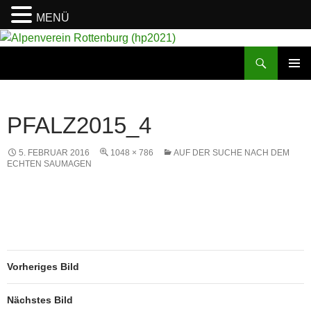
MENÜ
Suchen
Alpenverein Rottenburg (hp2021)
ZUM
PRIMÄR
INHALT
MENÜ
SPRINGEN
PFALZ2015_4
5. FEBRUAR 2016
1048 × 786
AUF DER SUCHE NACH DEM
ECHTEN SAUMAGEN
Vorheriges Bild
Nächstes Bild