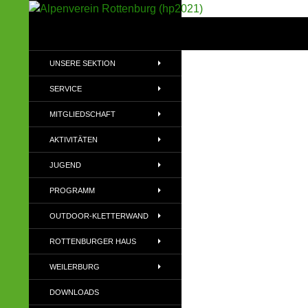
Suchen
Alpenverein Rottenburg (hp2021)
Sektion im Deutschen Alpenverein
UNSERE SEKTION
(DAV)
SERVICE
MITGLIEDSCHAFT
AKTIVITÄTEN
JUGEND
PROGRAMM
OUTDOOR-KLETTERWAND
ROTTENBURGER HAUS
WEILERBURG
DOWNLOADS