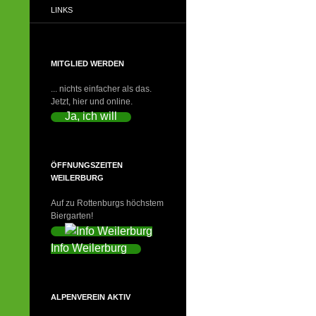
LINKS
MITGLIED WERDEN
... nichts einfacher als das.
Jetzt, hier und online.
Ja, ich will
ÖFFNUNGSZEITEN
WEILERBURG
Auf zu Rottenburgs höchstem
Biergarten!
Info Weilerburg
ALPENVEREIN AKTIV