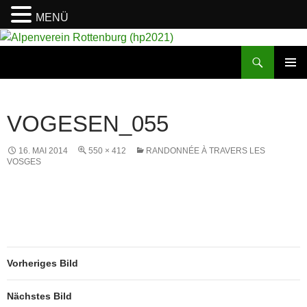
MENÜ
Suchen
Alpenverein Rottenburg (hp2021)
ZUM
PRIMÄR
INHALT
MENÜ
SPRINGEN
VOGESEN_055
16. MAI 2014
550 × 412
RANDONNÉE À TRAVERS LES
VOSGES
Vorheriges Bild
Nächstes Bild