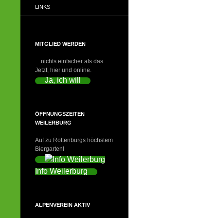
LINKS
MITGLIED WERDEN
... nichts einfacher als das.
Jetzt, hier und online.
Ja, ich will
ÖFFNUNGSZEITEN
WEILERBURG
Auf zu Rottenburgs höchstem
Biergarten!
Info Weilerburg
ALPENVEREIN AKTIV