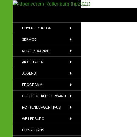
Suchen
Alpenverein Rottenburg (hp2021)
Sektion im Deutschen Alpenverein
UNSERE SEKTION
(DAV)
SERVICE
MITGLIEDSCHAFT
AKTIVITÄTEN
JUGEND
PROGRAMM
OUTDOOR-KLETTERWAND
ROTTENBURGER HAUS
WEILERBURG
DOWNLOADS