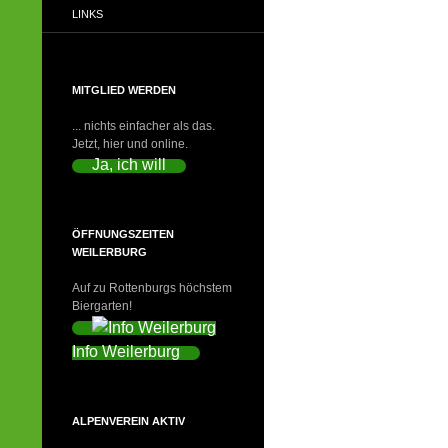
LINKS
MITGLIED WERDEN
... nichts einfacher als das.
Jetzt, hier und online.
Ja, ich will
ÖFFNUNGSZEITEN
WEILERBURG
Auf zu Rottenburgs höchstem
Biergarten!
Info Weilerburg
ALPENVEREIN AKTIV