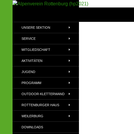
Suchen
Alpenverein Rottenburg (hp2021)
Sektion im Deutschen Alpenverein
UNSERE SEKTION
(DAV)
SERVICE
MITGLIEDSCHAFT
AKTIVITÄTEN
JUGEND
PROGRAMM
OUTDOOR-KLETTERWAND
ROTTENBURGER HAUS
WEILERBURG
DOWNLOADS