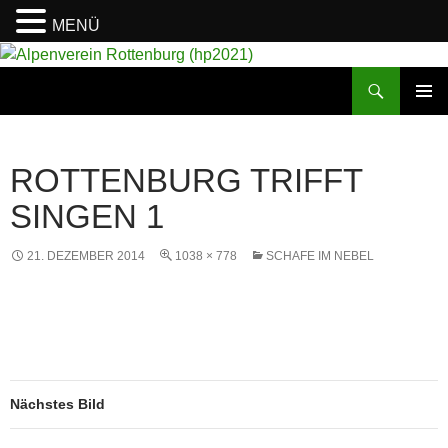
MENÜ
Suchen
Alpenverein Rottenburg (hp2021)
ZUM
PRIMÄR
INHALT
MENÜ
SPRINGEN
ROTTENBURG TRIFFT
SINGEN 1
21. DEZEMBER 2014
1038 × 778
SCHAFE IM NEBEL
Nächstes Bild