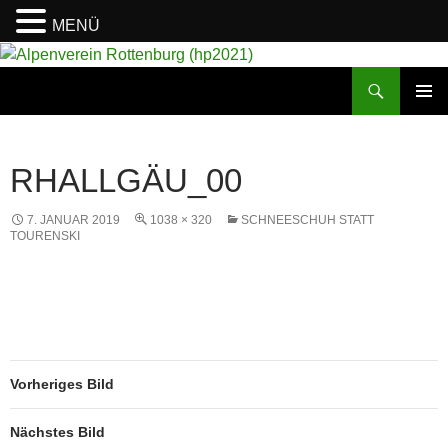
MENÜ
Suchen
Alpenverein Rottenburg (hp2021)
ZUM
PRIMÄR
INHALT
MENÜ
SPRINGEN
RHALLGÄU_00
7. JANUAR 2019
1038 × 320
SCHNEESCHUH STATT
TOURENSKI
Vorheriges Bild
Nächstes Bild