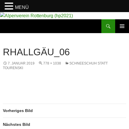
MENÜ
Suchen
Alpenverein Rottenburg (hp2021)
ZUM
PRIMÄR
INHALT
MENÜ
SPRINGEN
RHALLGÄU_06
7. JANUAR 2019
778 × 1038
SCHNEESCHUH STATT
TOURENSKI
Vorheriges Bild
Nächstes Bild