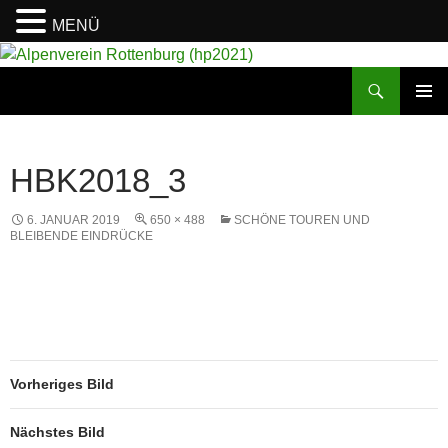
MENÜ
Suchen
Alpenverein Rottenburg (hp2021)
ZUM
PRIMÄR
INHALT
MENÜ
SPRINGEN
HBK2018_3
6. JANUAR 2019
650 × 488
SCHÖNE TOUREN UND
BLEIBENDE EINDRÜCKE
Vorheriges Bild
Nächstes Bild