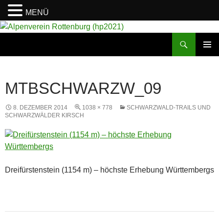
MENÜ
Suchen
Alpenverein Rottenburg (hp2021)
ZUM
PRIMÄR
INHALT
MENÜ
SPRINGEN
MTBSCHWARZW_09
8. DEZEMBER 2014
1038 × 778
SCHWARZWALD-TRAILS UND
SCHWARZWÄLDER KIRSCH
Dreifürstenstein (1154 m) – höchste Erhebung Württembergs