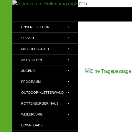
Suchen
Alpenverein Rottenburg (hp2021)
Sektion im Deutschen Alpenverein
UNSERE SEKTION
(DAV)
SERVICE
MITGLIEDSCHAFT
AKTIVITÄTEN
JUGEND
PROGRAMM
OUTDOOR-KLETTERWAND
ROTTENBURGER HAUS
WEILERBURG
DOWNLOADS