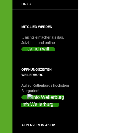
LINKS
MITGLIED WERDEN
... nichts einfacher als das.
Jetzt, hier und online.
Ja, ich will
ÖFFNUNGSZEITEN
WEILERBURG
Auf zu Rottenburgs höchstem
Biergarten!
Info Weilerburg
ALPENVEREIN AKTIV