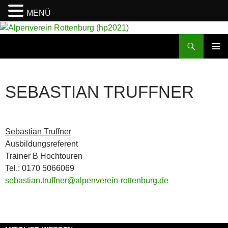
MENÜ
Suchen
Alpenverein Rottenburg (hp2021)
ZUM
PRIMÄR
INHALT
MENÜ
SPRINGEN
SEBASTIAN TRUFFNER
Sebastian Truffner
Ausbildungsreferent
Trainer B Hochtouren
Tel.: 0170 5066069
sebastian.truffner@alpenverein-rottenburg.de