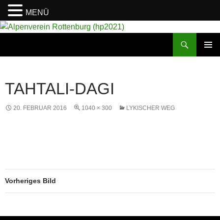
MENÜ
Suchen
Alpenverein Rottenburg (hp2021)
ZUM
PRIMÄR
INHALT
MENÜ
SPRINGEN
TAHTALI-DAGI
20. FEBRUAR 2016
1040 × 300
LYKISCHER WEG
Vorheriges Bild