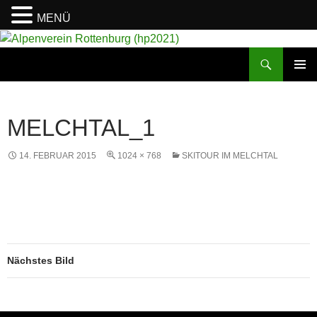
MENÜ
Suchen
Alpenverein Rottenburg (hp2021)
ZUM
PRIMÄR
INHALT
MENÜ
SPRINGEN
MELCHTAL_1
14. FEBRUAR 2015
1024 × 768
SKITOUR IM MELCHTAL
Nächstes Bild