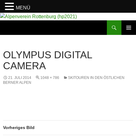
MENÜ
Suchen
Alpenverein Rottenburg (hp2021)
ZUM
PRIMÄR
INHALT
MENÜ
SPRINGEN
OLYMPUS DIGITAL
CAMERA
21. JULI 2014
1048 × 786
SKITOUREN IN DEN ÖSTLICHEN
BERNER ALPEN
Vorheriges Bild