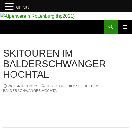
MENÜ
Suchen
Alpenverein Rottenburg (hp2021)
ZUM
PRIMÄR
INHALT
MENÜ
SPRINGEN
SKITOUREN IM
BALDERSCHWANGER
HOCHTAL
28. JANUAR 2015
1038 × 778
SKITOUREN IM
BALDERSCHWANGER HOCHTAL