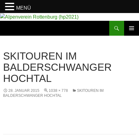
MENÜ
Suchen
Alpenverein Rottenburg (hp2021)
ZUM
PRIMÄR
INHALT
MENÜ
SPRINGEN
SKITOUREN IM
BALDERSCHWANGER
HOCHTAL
28. JANUAR 2015
1038 × 778
SKITOUREN IM
BALDERSCHWANGER HOCHTAL