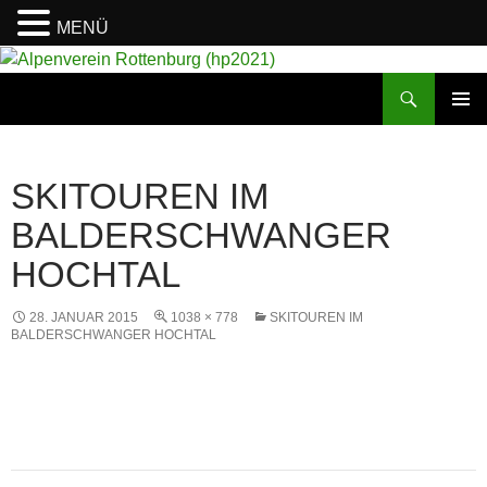
MENÜ
Suchen
Alpenverein Rottenburg (hp2021)
ZUM
PRIMÄR
INHALT
MENÜ
SPRINGEN
SKITOUREN IM
BALDERSCHWANGER
HOCHTAL
28. JANUAR 2015
1038 × 778
SKITOUREN IM
BALDERSCHWANGER HOCHTAL