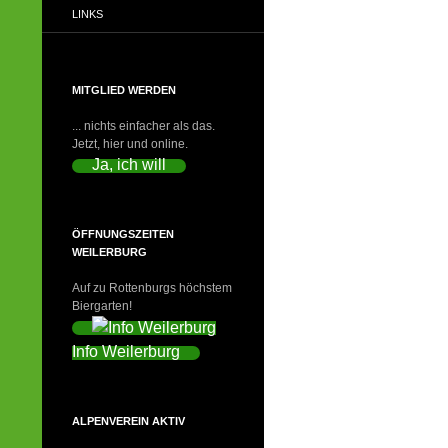
LINKS
MITGLIED WERDEN
... nichts einfacher als das.
Jetzt, hier und online.
Ja, ich will
ÖFFNUNGSZEITEN
WEILERBURG
Auf zu Rottenburgs höchstem
Biergarten!
Info Weilerburg
ALPENVEREIN AKTIV