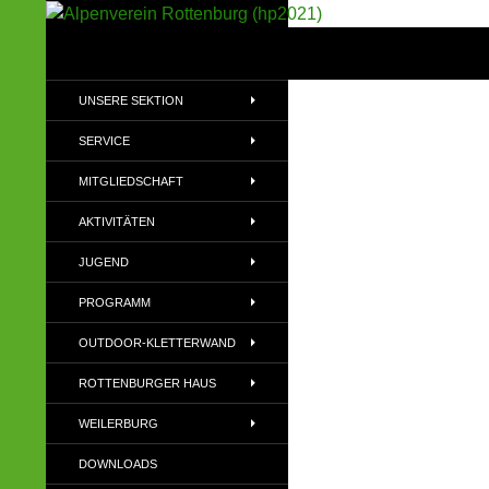
Suchen
Alpenverein Rottenburg (hp2021)
Sektion im Deutschen Alpenverein
UNSERE SEKTION
(DAV)
SERVICE
MITGLIEDSCHAFT
AKTIVITÄTEN
JUGEND
PROGRAMM
OUTDOOR-KLETTERWAND
ROTTENBURGER HAUS
WEILERBURG
DOWNLOADS