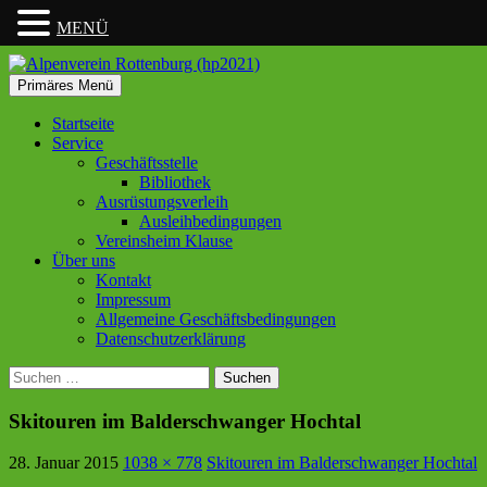
MENÜ
Suchen
Zum
Primäres Menü
Inhalt
Alpenverein Rottenburg
springen
Startseite
Service
(hp2021)
Geschäftsstelle
Bibliothek
Ausrüstungsverleih
Ausleihbedingungen
Vereinsheim Klause
Über uns
Kontakt
Impressum
Allgemeine Geschäftsbedingungen
Datenschutzerklärung
Suchen
nach:
Skitouren im Balderschwanger Hochtal
28. Januar 2015
1038 × 778
Skitouren im Balderschwanger Hochtal