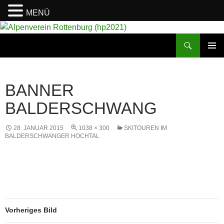
MENÜ
Suchen
Alpenverein Rottenburg (hp2021)
ZUM
PRIMÄR
INHALT
MENÜ
SPRINGEN
BANNER
BALDERSCHWANG
28. JANUAR 2015
1038 × 300
SKITOUREN IM
BALDERSCHWANGER HOCHTAL
Vorheriges Bild