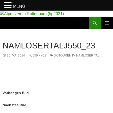
MENÜ
Suchen
Alpenverein Rottenburg (hp2021)
ZUM
PRIMÄR
INHALT
MENÜ
SPRINGEN
NAMLOSERTALJ550_23
15. MAI 2014
550 × 412
SKITOUREN IM NAMLOSER TAL
Vorheriges Bild
Nächstes Bild