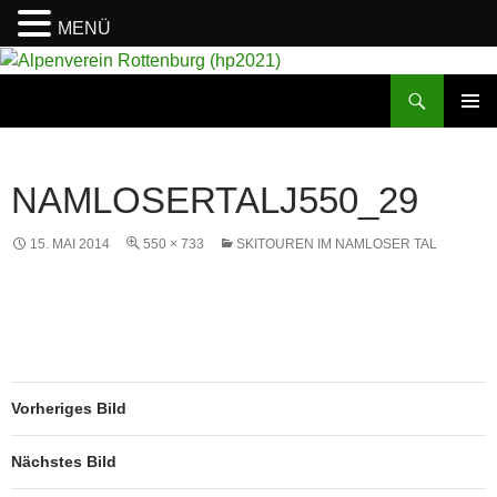
MENÜ
Suchen
Alpenverein Rottenburg (hp2021)
ZUM
PRIMÄR
INHALT
MENÜ
SPRINGEN
NAMLOSERTALJ550_29
15. MAI 2014
550 × 733
SKITOUREN IM NAMLOSER TAL
Vorheriges Bild
Nächstes Bild