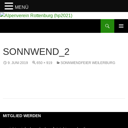
MENÜ
Suchen
Alpenverein Rottenburg (hp2021)
ZUM
PRIMÄR
INHALT
MENÜ
SPRINGEN
SONNWEND_2
9. JUNI 2019
650 × 919
SONNWENDFEIER WEILERBURG
MITGLIED WERDEN