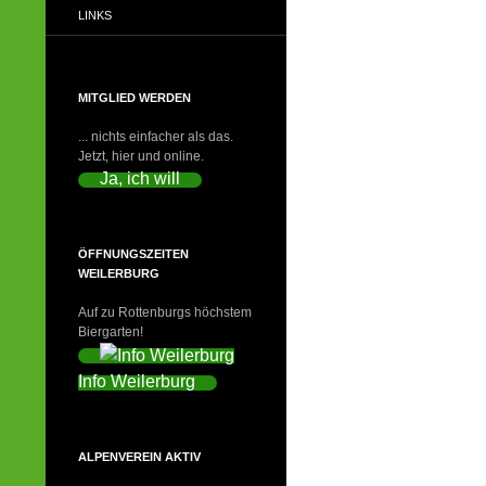
LINKS
MITGLIED WERDEN
... nichts einfacher als das.
Jetzt, hier und online.
Ja, ich will
ÖFFNUNGSZEITEN
WEILERBURG
Auf zu Rottenburgs höchstem
Biergarten!
Info Weilerburg
ALPENVEREIN AKTIV