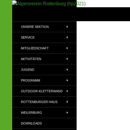
Suchen
Alpenverein Rottenburg (hp2021)
Sektion im Deutschen Alpenverein
UNSERE SEKTION
(DAV)
SERVICE
MITGLIEDSCHAFT
AKTIVITÄTEN
JUGEND
PROGRAMM
OUTDOOR-KLETTERWAND
ROTTENBURGER HAUS
WEILERBURG
DOWNLOADS