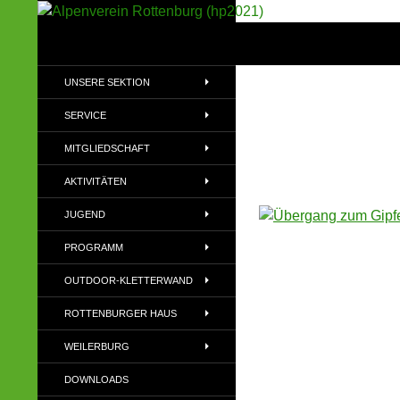
Suchen
Alpenverein Rottenburg (hp2021)
Sektion im Deutschen Alpenverein
UNSERE SEKTION
(DAV)
SERVICE
MITGLIEDSCHAFT
AKTIVITÄTEN
JUGEND
PROGRAMM
OUTDOOR-KLETTERWAND
ROTTENBURGER HAUS
WEILERBURG
DOWNLOADS