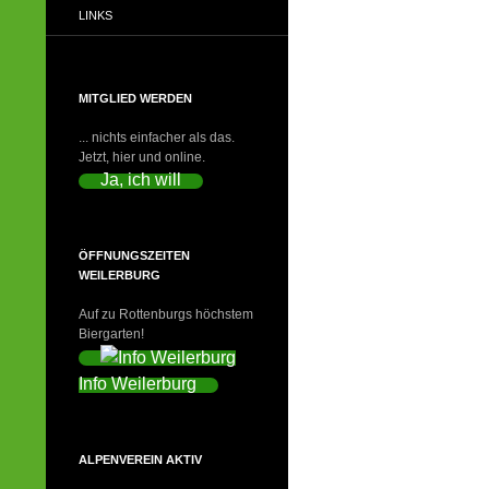
LINKS
MITGLIED WERDEN
... nichts einfacher als das.
Jetzt, hier und online.
Ja, ich will
ÖFFNUNGSZEITEN
WEILERBURG
Auf zu Rottenburgs höchstem
Biergarten!
Info Weilerburg
ALPENVEREIN AKTIV