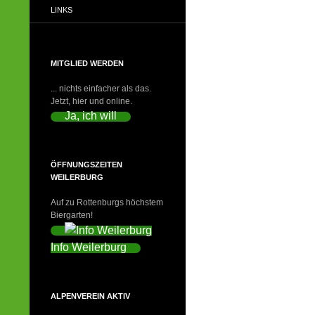
LINKS
MITGLIED WERDEN
... nichts einfacher als das.
Jetzt, hier und online.
Ja, ich will
ÖFFNUNGSZEITEN
WEILERBURG
Auf zu Rottenburgs höchstem
Biergarten!
Info Weilerburg
ALPENVEREIN AKTIV