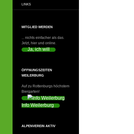
LINKS
MITGLIED WERDEN
... nichts einfacher als das.
Jetzt, hier und online.
Ja, ich will
ÖFFNUNGSZEITEN
WEILERBURG
Auf zu Rottenburgs höchstem
Biergarten!
Info Weilerburg
ALPENVEREIN AKTIV