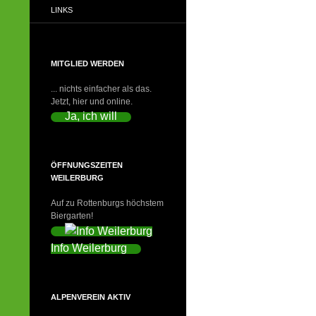
LINKS
MITGLIED WERDEN
... nichts einfacher als das.
Jetzt, hier und online.
Ja, ich will
ÖFFNUNGSZEITEN
WEILERBURG
Auf zu Rottenburgs höchstem
Biergarten!
Info Weilerburg
ALPENVEREIN AKTIV