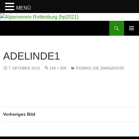
MENÜ
Suchen
Alpenverein Rottenburg (hp2021)
ZUM
PRIMÄR
INHALT
MENÜ
SPRINGEN
ADELINDE1
7. OKTOBER 2015
168 × 300
THOMAS, DIE ZWANZIGSTE
Vorheriges Bild