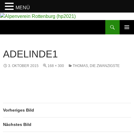
MENÜ
Suchen
Alpenverein Rottenburg (hp2021)
ZUM
PRIMÄR
INHALT
MENÜ
SPRINGEN
ADELINDE1
3. OKTOBER 2015
168 × 300
THOMAS, DIE ZWANZIGSTE
Vorheriges Bild
Nächstes Bild