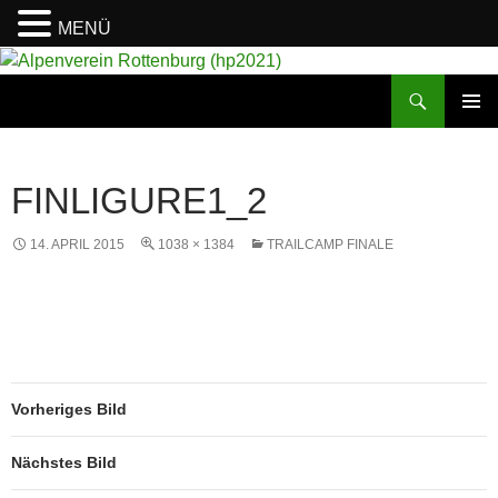
MENÜ
Suchen
Alpenverein Rottenburg (hp2021)
ZUM
PRIMÄR
INHALT
MENÜ
SPRINGEN
FINLIGURE1_2
14. APRIL 2015
1038 × 1384
TRAILCAMP FINALE
Vorheriges Bild
Nächstes Bild