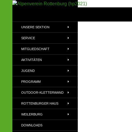
Suchen
Alpenverein Rottenburg (hp2021)
Sektion im Deutschen Alpenverein
UNSERE SEKTION
(DAV)
SERVICE
MITGLIEDSCHAFT
AKTIVITÄTEN
JUGEND
PROGRAMM
OUTDOOR-KLETTERWAND
ROTTENBURGER HAUS
WEILERBURG
DOWNLOADS