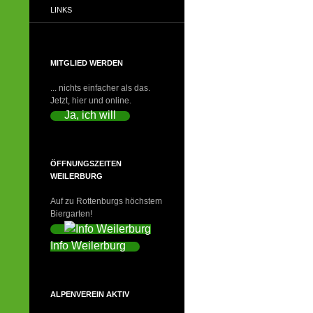
LINKS
MITGLIED WERDEN
... nichts einfacher als das.
Jetzt, hier und online.
Ja, ich will
ÖFFNUNGSZEITEN
WEILERBURG
Auf zu Rottenburgs höchstem
Biergarten!
Info Weilerburg
ALPENVEREIN AKTIV