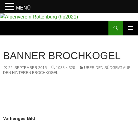
MENÜ
Suchen
Alpenverein Rottenburg (hp2021)
ZUM
PRIMÄR
INHALT
MENÜ
SPRINGEN
BANNER BROCHKOGEL
22. SEPTEMBER 2015
1038 × 320
ÜBER DEN SÜDGRAT AUF
DEN HINTEREN BROCHKOGEL
Vorheriges Bild