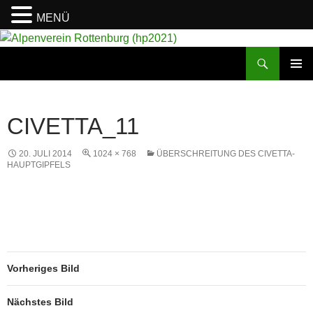
MENÜ
Suchen
Alpenverein Rottenburg (hp2021)
ZUM
PRIMÄR
INHALT
MENÜ
SPRINGEN
CIVETTA_11
20. JULI 2014
1024 × 768
ÜBERSCHREITUNG DES CIVETTA-
HAUPTGIPFELS
Vorheriges Bild
Nächstes Bild