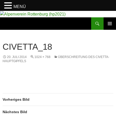
MENÜ
Suchen
Alpenverein Rottenburg (hp2021)
ZUM
PRIMÄR
INHALT
MENÜ
SPRINGEN
CIVETTA_18
20. JULI 2014
1024 × 768
ÜBERSCHREITUNG DES CIVETTA-
HAUPTGIPFELS
Vorheriges Bild
Nächstes Bild