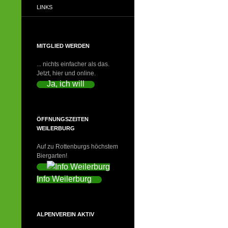
LINKS
MITGLIED WERDEN
... nichts einfacher als das.
Jetzt, hier und online.
Ja, ich will
ÖFFNUNGSZEITEN
WEILERBURG
Auf zu Rottenburgs höchstem
Biergarten!
Info Weilerburg
ALPENVEREIN AKTIV