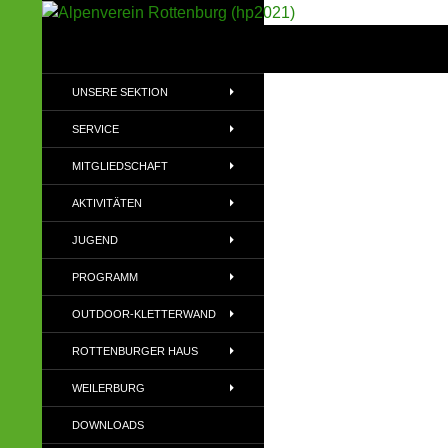
Suchen
Alpenverein Rottenburg (hp2021)
Sektion im Deutschen Alpenverein
UNSERE SEKTION
(DAV)
SERVICE
MITGLIEDSCHAFT
AKTIVITÄTEN
JUGEND
PROGRAMM
OUTDOOR-KLETTERWAND
ROTTENBURGER HAUS
WEILERBURG
DOWNLOADS