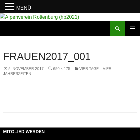
MENÜ
Suchen
Alpenverein Rottenburg (hp2021)
ZUM
PRIMÄR
INHALT
MENÜ
SPRINGEN
FRAUEN2017_001
5. NOVEMBER 2017
650 × 175
VIER TAGE – VIER
JAHRESZEITEN
MITGLIED WERDEN