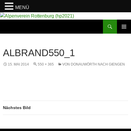
MENÜ
Suchen
Alpenverein Rottenburg (hp2021)
ZUM
PRIMÄR
INHALT
MENÜ
SPRINGEN
ALBRAND550_1
15. MAI 2014
550 × 365
VON DONAUWÖRTH NACH GIENGEN
Nächstes Bild