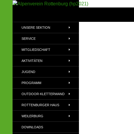
Suchen
Alpenverein Rottenburg (hp2021)
Sektion im Deutschen Alpenverein
UNSERE SEKTION
(DAV)
SERVICE
MITGLIEDSCHAFT
AKTIVITÄTEN
JUGEND
PROGRAMM
OUTDOOR-KLETTERWAND
ROTTENBURGER HAUS
WEILERBURG
DOWNLOADS