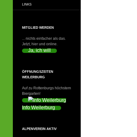
LINKS
MITGLIED WERDEN
... nichts einfacher als das.
Jetzt, hier und online.
Ja, ich will
ÖFFNUNGSZEITEN
WEILERBURG
Auf zu Rottenburgs höchstem
Biergarten!
Info Weilerburg
ALPENVEREIN AKTIV